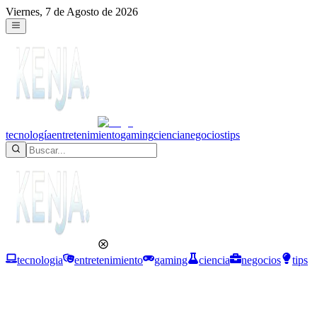
Viernes, 7 de Agosto de 2026
tecnología
entretenimiento
gaming
ciencia
negocios
tips
tecnologia
entretenimiento
gaming
ciencia
negocios
tips
Ciencia