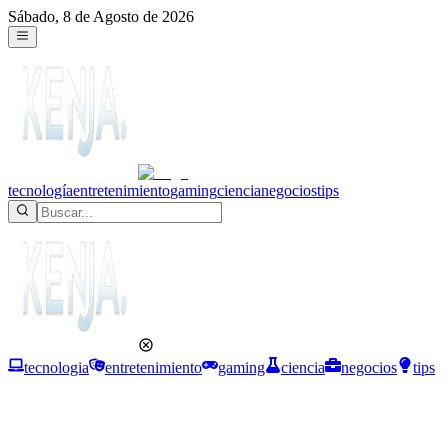
Sábado, 8 de Agosto de 2026
tecnología
entretenimiento
gaming
ciencia
negocios
tips
tecnologia
entretenimiento
gaming
ciencia
negocios
tips
Ciencia