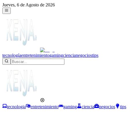
Jueves, 6 de Agosto de 2026
tecnología
entretenimiento
gaming
ciencia
negocios
tips
tecnologia
entretenimiento
gaming
ciencia
negocios
tips
Ciencia