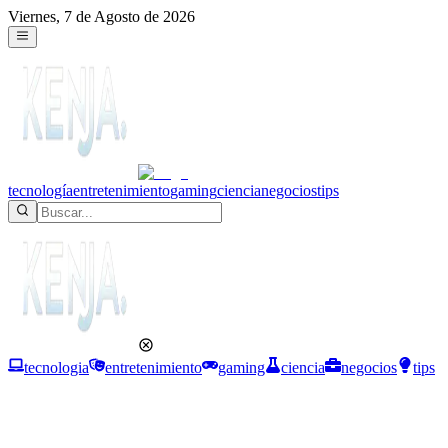
Viernes, 7 de Agosto de 2026
tecnología
entretenimiento
gaming
ciencia
negocios
tips
tecnologia
entretenimiento
gaming
ciencia
negocios
tips
Ciencia