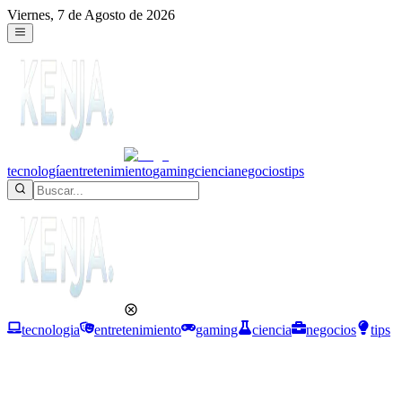
Viernes, 7 de Agosto de 2026
tecnología
entretenimiento
gaming
ciencia
negocios
tips
tecnologia
entretenimiento
gaming
ciencia
negocios
tips
Ciencia