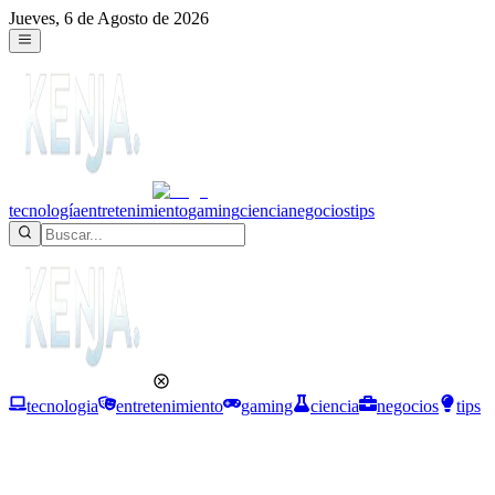
Jueves, 6 de Agosto de 2026
tecnología
entretenimiento
gaming
ciencia
negocios
tips
tecnologia
entretenimiento
gaming
ciencia
negocios
tips
Ciencia