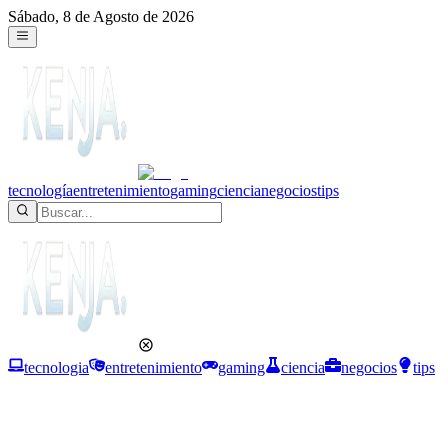
Sábado, 8 de Agosto de 2026
tecnología
entretenimiento
gaming
ciencia
negocios
tips
tecnologia
entretenimiento
gaming
ciencia
negocios
tips
Ciencia