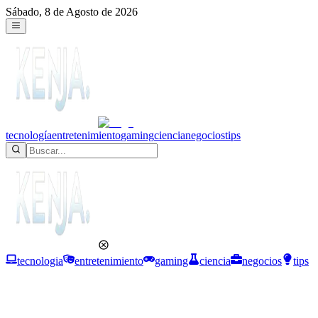
Sábado, 8 de Agosto de 2026
tecnología
entretenimiento
gaming
ciencia
negocios
tips
tecnologia
entretenimiento
gaming
ciencia
negocios
tips
Entretenimiento