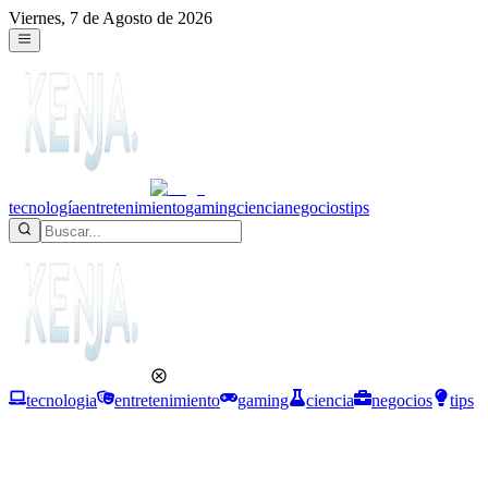
Viernes, 7 de Agosto de 2026
tecnología
entretenimiento
gaming
ciencia
negocios
tips
tecnologia
entretenimiento
gaming
ciencia
negocios
tips
Entretenimiento