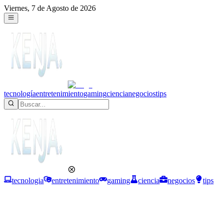
Viernes, 7 de Agosto de 2026
tecnología
entretenimiento
gaming
ciencia
negocios
tips
tecnologia
entretenimiento
gaming
ciencia
negocios
tips
Gaming