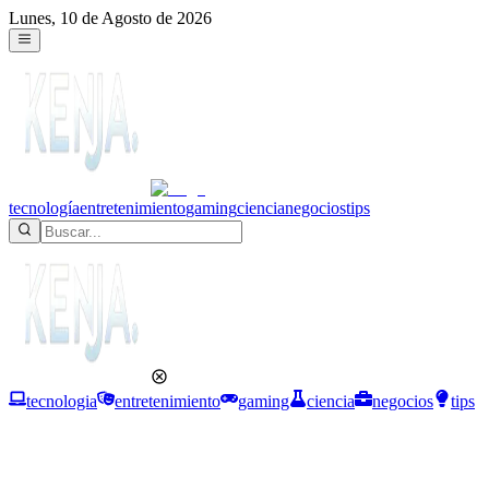
Lunes, 10 de Agosto de 2026
tecnología
entretenimiento
gaming
ciencia
negocios
tips
tecnologia
entretenimiento
gaming
ciencia
negocios
tips
Gaming