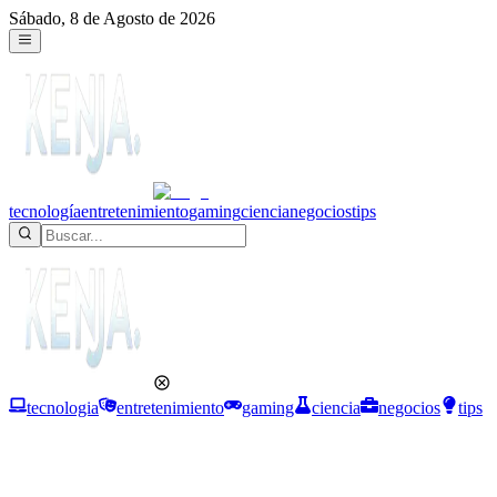
Sábado, 8 de Agosto de 2026
tecnología
entretenimiento
gaming
ciencia
negocios
tips
tecnologia
entretenimiento
gaming
ciencia
negocios
tips
Gaming