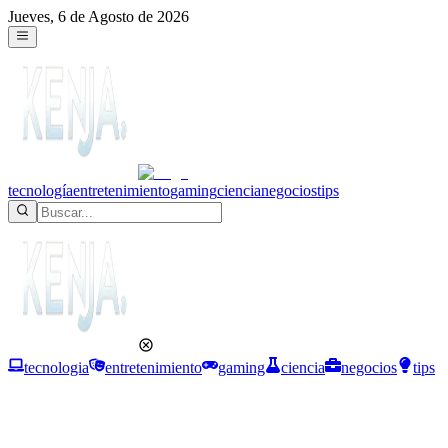
Jueves, 6 de Agosto de 2026
tecnología
entretenimiento
gaming
ciencia
negocios
tips
tecnologia
entretenimiento
gaming
ciencia
negocios
tips
Gaming