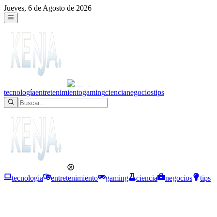
Jueves, 6 de Agosto de 2026
tecnología
entretenimiento
gaming
ciencia
negocios
tips
tecnologia
entretenimiento
gaming
ciencia
negocios
tips
Negocios