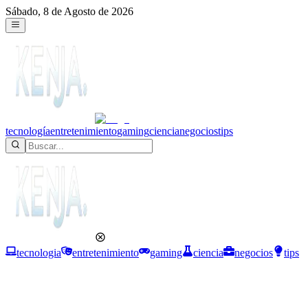
Sábado, 8 de Agosto de 2026
tecnología
entretenimiento
gaming
ciencia
negocios
tips
tecnologia
entretenimiento
gaming
ciencia
negocios
tips
Negocios