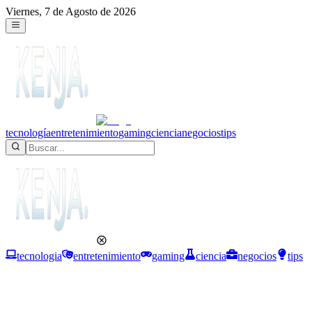
Viernes, 7 de Agosto de 2026
tecnología
entretenimiento
gaming
ciencia
negocios
tips
tecnologia
entretenimiento
gaming
ciencia
negocios
tips
Negocios