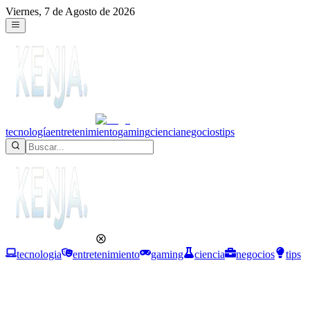
Viernes, 7 de Agosto de 2026
tecnología
entretenimiento
gaming
ciencia
negocios
tips
tecnologia
entretenimiento
gaming
ciencia
negocios
tips
Negocios