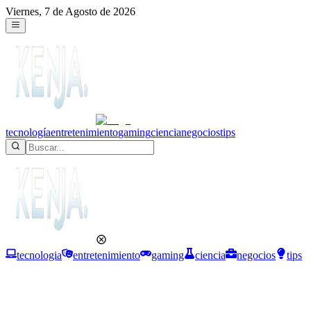
Viernes, 7 de Agosto de 2026
tecnología
entretenimiento
gaming
ciencia
negocios
tips
tecnologia
entretenimiento
gaming
ciencia
negocios
tips
Negocios