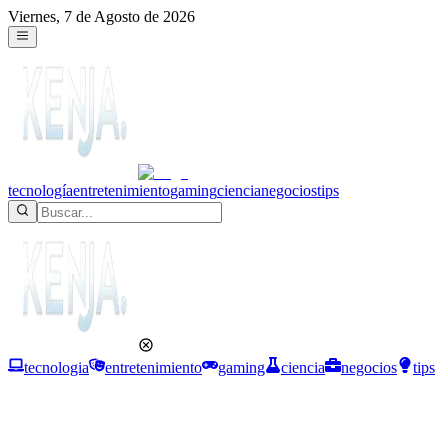
Viernes, 7 de Agosto de 2026
tecnología
entretenimiento
gaming
ciencia
negocios
tips
tecnologia
entretenimiento
gaming
ciencia
negocios
tips
Negocios