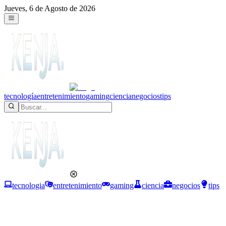
Jueves, 6 de Agosto de 2026
tecnología
entretenimiento
gaming
ciencia
negocios
tips
tecnologia
entretenimiento
gaming
ciencia
negocios
tips
Negocios