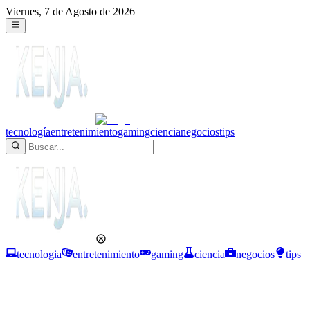
Viernes, 7 de Agosto de 2026
tecnología
entretenimiento
gaming
ciencia
negocios
tips
tecnologia
entretenimiento
gaming
ciencia
negocios
tips
Tecnología