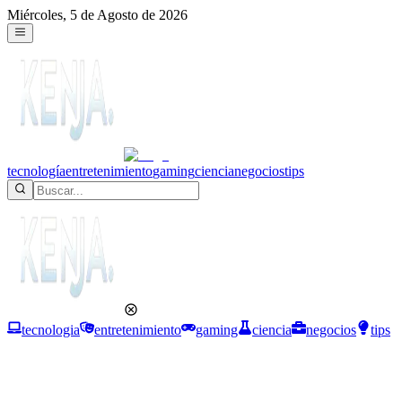
Miércoles, 5 de Agosto de 2026
tecnología
entretenimiento
gaming
ciencia
negocios
tips
tecnologia
entretenimiento
gaming
ciencia
negocios
tips
Tecnología