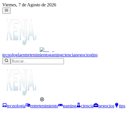
Viernes, 7 de Agosto de 2026
tecnología
entretenimiento
gaming
ciencia
negocios
tips
tecnologia
entretenimiento
gaming
ciencia
negocios
tips
Tecnología