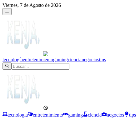
Viernes, 7 de Agosto de 2026
tecnología
entretenimiento
gaming
ciencia
negocios
tips
tecnologia
entretenimiento
gaming
ciencia
negocios
tips
Tecnología