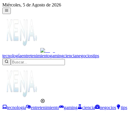
Miércoles, 5 de Agosto de 2026
tecnología
entretenimiento
gaming
ciencia
negocios
tips
tecnologia
entretenimiento
gaming
ciencia
negocios
tips
Tecnología