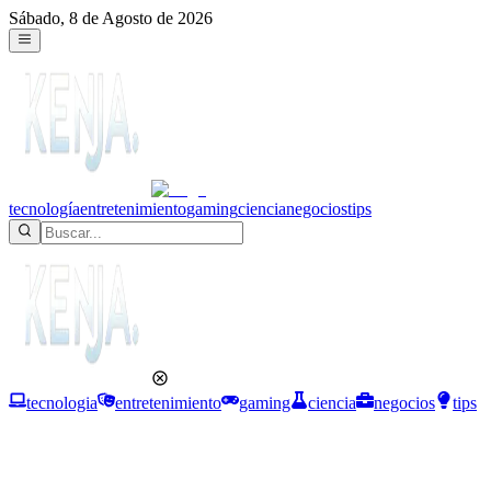
Sábado, 8 de Agosto de 2026
tecnología
entretenimiento
gaming
ciencia
negocios
tips
tecnologia
entretenimiento
gaming
ciencia
negocios
tips
Tecnología