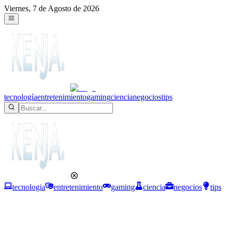
Viernes, 7 de Agosto de 2026
tecnología
entretenimiento
gaming
ciencia
negocios
tips
tecnologia
entretenimiento
gaming
ciencia
negocios
tips
Tecnología